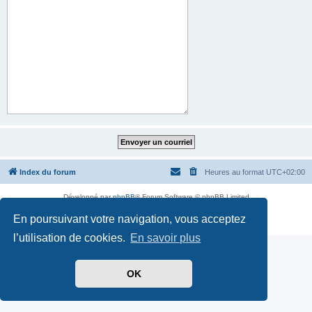
Index du forum
Heures au format
UTC+02:00
Développé par
phpBB
® Forum Software © phpBB Limited
Traduit par
phpBB-fr.com
En poursuivant votre navigation, vous acceptez
Confidentialité
|
Conditions
l’utilisation de cookies.
En savoir plus
OK