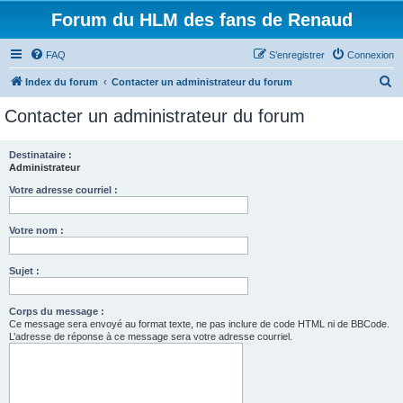
Forum du HLM des fans de Renaud
FAQ
S’enregistrer
Connexion
R
Index du forum
Contacter un administrateur du forum
e
Contacter un administrateur du forum
c
h
Destinataire :
Administrateur
e
r
Votre adresse courriel :
c
Votre nom :
h
e
Sujet :
r
Corps du message :
Ce message sera envoyé au format texte, ne pas inclure de code HTML ni de BBCode.
L’adresse de réponse à ce message sera votre adresse courriel.