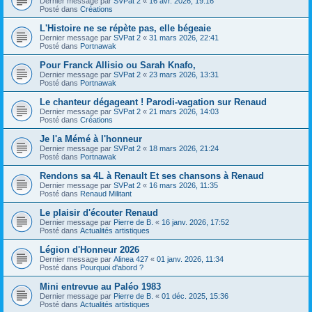
Dernier message par
SVPat 2
«
16 avr. 2026, 19:16
Posté dans
Créations
L'Histoire ne se répète pas, elle bégeaie
Dernier message par
SVPat 2
«
31 mars 2026, 22:41
Posté dans
Portnawak
Pour Franck Allisio ou Sarah Knafo,
Dernier message par
SVPat 2
«
23 mars 2026, 13:31
Posté dans
Portnawak
Le chanteur dégageant ! Parodi-vagation sur Renaud
Dernier message par
SVPat 2
«
21 mars 2026, 14:03
Posté dans
Créations
Je l'a Mémé à l'honneur
Dernier message par
SVPat 2
«
18 mars 2026, 21:24
Posté dans
Portnawak
Rendons sa 4L à Renault Et ses chansons à Renaud
Dernier message par
SVPat 2
«
16 mars 2026, 11:35
Posté dans
Renaud Militant
Le plaisir d'écouter Renaud
Dernier message par
Pierre de B.
«
16 janv. 2026, 17:52
Posté dans
Actualités artistiques
Légion d'Honneur 2026
Dernier message par
Alinea 427
«
01 janv. 2026, 11:34
Posté dans
Pourquoi d'abord ?
Mini entrevue au Paléo 1983
Dernier message par
Pierre de B.
«
01 déc. 2025, 15:36
Posté dans
Actualités artistiques