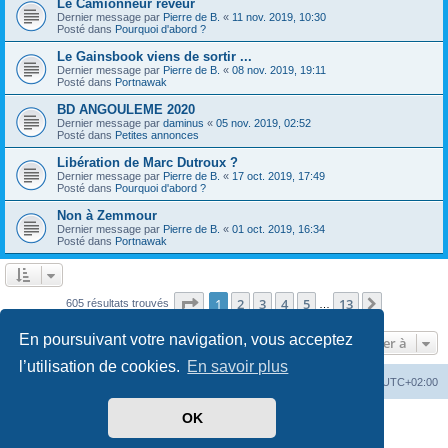
Le Camionneur rêveur
Dernier message par
Pierre de B.
«
11 nov. 2019, 10:30
Posté dans
Pourquoi d'abord ?
Le Gainsbook viens de sortir ...
Dernier message par
Pierre de B.
«
08 nov. 2019, 19:11
Posté dans
Portnawak
BD ANGOULEME 2020
Dernier message par
daminus
«
05 nov. 2019, 02:52
Posté dans
Petites annonces
Libération de Marc Dutroux ?
Dernier message par
Pierre de B.
«
17 oct. 2019, 17:49
Posté dans
Pourquoi d'abord ?
Non à Zemmour
Dernier message par
Pierre de B.
«
01 oct. 2019, 16:34
Posté dans
Portnawak
Page
1
sur
13
1
2
3
4
5
13
Suivante
605 résultats trouvés
…
En poursuivant votre navigation, vous acceptez
Aller à
l’utilisation de cookies.
En savoir plus
Index du forum
Heures au format
UTC+02:00
OK
Développé par
phpBB
® Forum Software © phpBB Limited
Traduit par
phpBB-fr.com