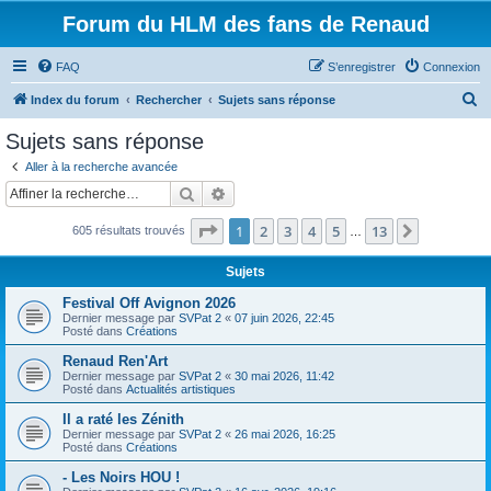
Forum du HLM des fans de Renaud
FAQ
S’enregistrer
Connexion
R
Index du forum
Rechercher
Sujets sans réponse
e
Sujets sans réponse
c
Aller à la recherche avancée
h
Rechercher
Recherche avancée
e
Page
1
sur
13
1
2
3
4
5
13
Suivante
605 résultats trouvés
r
…
c
Sujets
h
Festival Off Avignon 2026
e
Dernier message par
SVPat 2
«
07 juin 2026, 22:45
Posté dans
Créations
r
Renaud Ren'Art
Dernier message par
SVPat 2
«
30 mai 2026, 11:42
Posté dans
Actualités artistiques
Il a raté les Zénith
Dernier message par
SVPat 2
«
26 mai 2026, 16:25
Posté dans
Créations
- Les Noirs HOU !