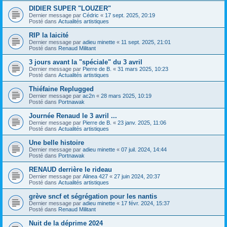
DIDIER SUPER "LOUZER"
Dernier message par
Cédric
«
17 sept. 2025, 20:19
Posté dans
Actualités artistiques
RIP la laicité
Dernier message par
adieu minette
«
11 sept. 2025, 21:01
Posté dans
Renaud Militant
3 jours avant la "spéciale" du 3 avril
Dernier message par
Pierre de B.
«
31 mars 2025, 10:23
Posté dans
Actualités artistiques
Thiéfaine Replugged
Dernier message par
ac2n
«
28 mars 2025, 10:19
Posté dans
Portnawak
Journée Renaud le 3 avril ...
Dernier message par
Pierre de B.
«
23 janv. 2025, 11:06
Posté dans
Actualités artistiques
Une belle histoire
Dernier message par
adieu minette
«
07 juil. 2024, 14:44
Posté dans
Portnawak
RENAUD derrière le rideau
Dernier message par
Alinea 427
«
27 juin 2024, 20:37
Posté dans
Actualités artistiques
grève sncf et ségrégation pour les nantis
Dernier message par
adieu minette
«
17 févr. 2024, 15:37
Posté dans
Renaud Militant
Nuit de la déprime 2024