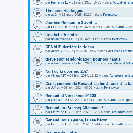
par
Pierre de B.
»
31 mars 2025, 10:23
» dans
Actualités art
Thiéfaine Replugged
par
ac2n
»
28 mars 2025, 10:19
» dans
Portnawak
Journée Renaud le 3 avril ...
par
Pierre de B.
»
23 janv. 2025, 11:06
» dans
Actualités arti
Une belle histoire
par
adieu minette
»
07 juil. 2024, 14:44
» dans
Portnawak
RENAUD derrière le rideau
par
Alinea 427
»
27 juin 2024, 20:37
» dans
Actualités artisti
grève sncf et ségrégation pour les nantis
par
adieu minette
»
17 févr. 2024, 15:37
» dans
Renaud Milita
Nuit de la déprime 2024
par
Alinea 427
»
08 févr. 2024, 12:12
» dans
Actualités artist
Des chansons de Renaud faciles à jouer à la bat
par
Jofrey
»
05 févr. 2024, 00:02
» dans
Portnawak
Renaud et Vincennes 94300
par
juliens
»
03 févr. 2024, 00:49
» dans
Actualités artistique
Renaud en (Suisse) Allemand ?
par
Pierre de B.
»
05 déc. 2023, 15:55
» dans
Actualités arti
Renaud, sois sympa, laisse béton…
par
Pierre de B.
»
02 déc. 2023, 15:44
» dans
Actualités arti
Histoire de crabe