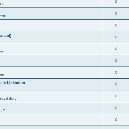
0
d ?
0
tant
0
enaud)
0
0
ues
0
0
ant
 la Libération
0
0
ants d’abord
0
rd ?
0