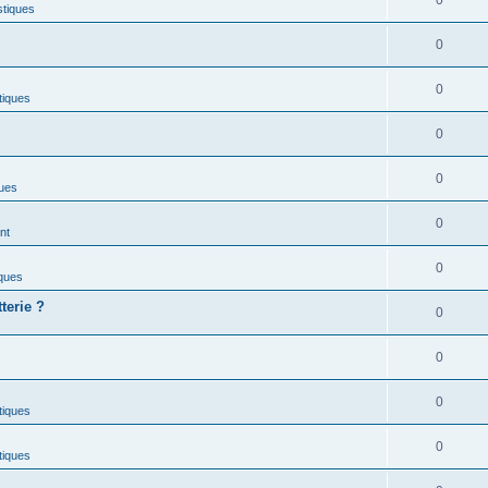
0
istiques
0
0
stiques
0
0
ques
0
nt
0
iques
terie ?
0
0
s
0
stiques
0
stiques