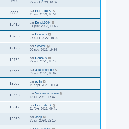
7699
22 août 2023, 10:09
par
Pierre de B.
9552
15 avr. 2023, 10:51
par
Benoit1664
10416
31 janv. 2023, 14:55
par
Douroux
10935
07 sept. 2022, 19:09
par
Sylvere
12126
20 nov. 2021, 19:36
par
Douroux
12758
22 oct. 2021, 18:12
par
adieu minette
24955
02 oct. 2021, 18:02
par
ac2n
13065
19 sept. 2021, 11:04
par
Sophie du moulin
13440
12 juil. 2021, 17:07
par
Pierre de B.
13817
11 févr. 2021, 09:41
par
Jeep
12960
23 juil. 2020, 22:15
par
les artisans