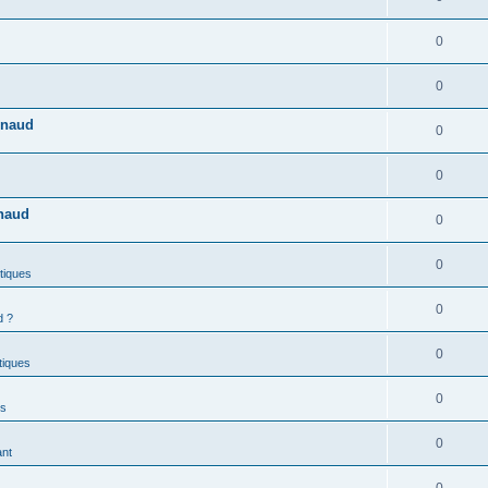
0
0
enaud
0
0
enaud
0
0
stiques
0
d ?
0
stiques
0
es
0
ant