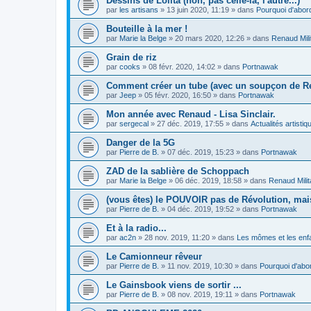
Dessins de Lolita (non, pas celle-la, l'autre...)
par
les artisans
»
13 juin 2020, 11:19
» dans
Pourquoi d'abor
Bouteille à la mer !
par
Marie la Belge
»
20 mars 2020, 12:26
» dans
Renaud Mili
Grain de riz
par
cooks
»
08 févr. 2020, 14:02
» dans
Portnawak
Comment créer un tube (avec un soupçon de R
par
Jeep
»
05 févr. 2020, 16:50
» dans
Portnawak
Mon année avec Renaud - Lisa Sinclair.
par
sergecal
»
27 déc. 2019, 17:55
» dans
Actualités artistiq
Danger de la 5G
par
Pierre de B.
»
07 déc. 2019, 15:23
» dans
Portnawak
ZAD de la sablière de Schoppach
par
Marie la Belge
»
06 déc. 2019, 18:58
» dans
Renaud Milit
(vous êtes) le POUVOIR pas de Révolution, mais
par
Pierre de B.
»
04 déc. 2019, 19:52
» dans
Portnawak
Et à la radio...
par
ac2n
»
28 nov. 2019, 11:20
» dans
Les mômes et les enf
Le Camionneur rêveur
par
Pierre de B.
»
11 nov. 2019, 10:30
» dans
Pourquoi d'abo
Le Gainsbook viens de sortir ...
par
Pierre de B.
»
08 nov. 2019, 19:11
» dans
Portnawak