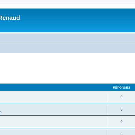
 Renaud
RÉPONSES
0
0
es
0
0