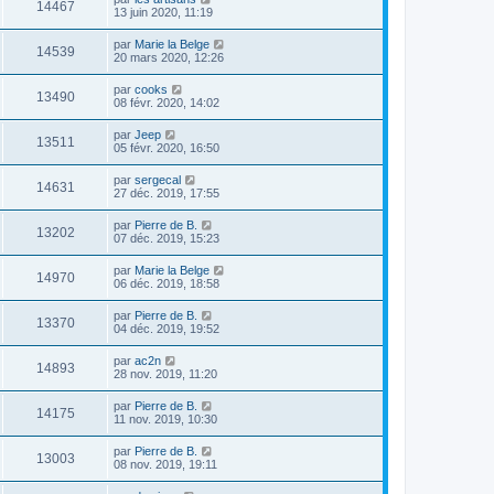
14467
13 juin 2020, 11:19
par
Marie la Belge
14539
20 mars 2020, 12:26
par
cooks
13490
08 févr. 2020, 14:02
par
Jeep
13511
05 févr. 2020, 16:50
par
sergecal
14631
27 déc. 2019, 17:55
par
Pierre de B.
13202
07 déc. 2019, 15:23
par
Marie la Belge
14970
06 déc. 2019, 18:58
par
Pierre de B.
13370
04 déc. 2019, 19:52
par
ac2n
14893
28 nov. 2019, 11:20
par
Pierre de B.
14175
11 nov. 2019, 10:30
par
Pierre de B.
13003
08 nov. 2019, 19:11