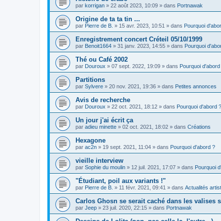
par
korrigan
»
22 août 2023, 10:09
» dans
Portnawak
Origine de ta ta tin ...
par
Pierre de B.
»
15 avr. 2023, 10:51
» dans
Pourquoi d'abo
Enregistrement concert Créteil 05/10/1999
par
Benoit1664
»
31 janv. 2023, 14:55
» dans
Pourquoi d'abo
Thé ou Café 2002
par
Douroux
»
07 sept. 2022, 19:09
» dans
Pourquoi d'abord
Partitions
par
Sylvere
»
20 nov. 2021, 19:36
» dans
Petites annonces
Avis de recherche
par
Douroux
»
22 oct. 2021, 18:12
» dans
Pourquoi d'abord 
Un jour j'ai écrit ça
par
adieu minette
»
02 oct. 2021, 18:02
» dans
Créations
Hexagone
par
ac2n
»
19 sept. 2021, 11:04
» dans
Pourquoi d'abord ?
vieille interview
par
Sophie du moulin
»
12 juil. 2021, 17:07
» dans
Pourquoi d
"Étudiant, poil aux variants !"
par
Pierre de B.
»
11 févr. 2021, 09:41
» dans
Actualités artis
Carlos Ghosn se serait caché dans les valises
par
Jeep
»
23 juil. 2020, 22:15
» dans
Portnawak