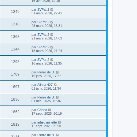
16 avr. 2026, 19:16
par
SVPat 2
1249
31 mars 2026, 22:41
par
SVPat 2
1318
23 mars 2026, 13:31
par
SVPat 2
1368
21 mars 2026, 14:03
par
SVPat 2
1344
18 mars 2026, 21:24
par
SVPat 2
1298
16 mars 2026, 11:35
par
Pierre de B.
1789
16 janv. 2026, 17:52
par
Alinea 427
1697
01 janv. 2026, 11:34
par
Pierre de B.
1836
01 déc. 2025, 15:36
par
Cédric
1862
17 sept. 2025, 20:19
par
adieu minette
1819
11 sept. 2025, 21:01
par
Pierre de B.