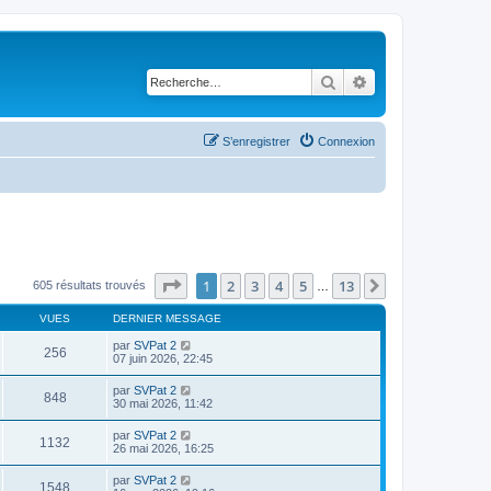
Rechercher
Recherche avancé
S’enregistrer
Connexion
Page
1
sur
13
1
2
3
4
5
13
Suivante
605 résultats trouvés
…
VUES
DERNIER MESSAGE
par
SVPat 2
256
07 juin 2026, 22:45
par
SVPat 2
848
30 mai 2026, 11:42
par
SVPat 2
1132
26 mai 2026, 16:25
par
SVPat 2
1548