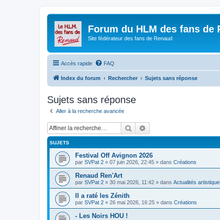
Forum du HLM des fans de
Site fédérateur des fans de Renaud
Accès rapide
FAQ
Index du forum
Rechercher
Sujets sans réponse
Sujets sans réponse
Aller à la recherche avancée
Rechercher
Recherche avancée
SUJETS
Festival Off Avignon 2026
par
SVPat 2
»
07 juin 2026, 22:45
» dans
Créations
Renaud Ren'Art
par
SVPat 2
»
30 mai 2026, 11:42
» dans
Actualités artistiqu
Il a raté les Zénith
par
SVPat 2
»
26 mai 2026, 16:25
» dans
Créations
- Les Noirs HOU !