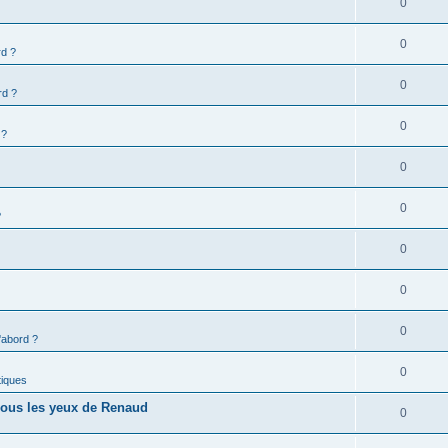
0
0
rd ?
0
rd ?
0
 ?
0
0
?
0
0
0
'abord ?
0
tiques
 sous les yeux de Renaud
0