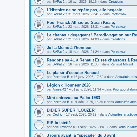
par
SVPat 2
»
16 avr. 2026, 19:16
» dans
Créations
L'Histoire ne se répète pas, elle bégeaie
par
SVPat 2
»
31 mars 2026, 22:41
» dans
Portnawak
Pour Franck Allisio ou Sarah Knafo,
par
SVPat 2
»
23 mars 2026, 13:31
» dans
Portnawak
Le chanteur dégageant ! Parodi-vagation sur R
par
SVPat 2
»
21 mars 2026, 14:03
» dans
Créations
Je l'a Mémé à l'honneur
par
SVPat 2
»
18 mars 2026, 21:24
» dans
Portnawak
Rendons sa 4L à Renault Et ses chansons à R
par
SVPat 2
»
16 mars 2026, 11:35
» dans
Renaud Militant
Le plaisir d'écouter Renaud
par
Pierre de B.
»
16 janv. 2026, 17:52
» dans
Actualités arti
Légion d'Honneur 2026
par
Alinea 427
»
01 janv. 2026, 11:34
» dans
Pourquoi d'abor
Mini entrevue au Paléo 1983
par
Pierre de B.
»
01 déc. 2025, 15:36
» dans
Actualités arti
DIDIER SUPER "LOUZER"
par
Cédric
»
17 sept. 2025, 20:19
» dans
Actualités artistiqu
RIP la laicité
par
adieu minette
»
11 sept. 2025, 21:01
» dans
Renaud Milit
3 jours avant la "spéciale" du 3 avril