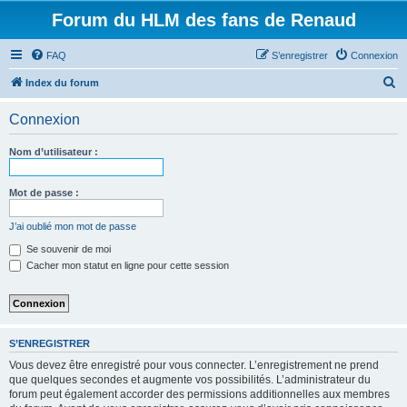
Forum du HLM des fans de Renaud
FAQ
S’enregistrer
Connexion
R
Index du forum
e
Connexion
c
h
Nom d’utilisateur :
e
r
Mot de passe :
c
J’ai oublié mon mot de passe
h
Se souvenir de moi
e
Cacher mon statut en ligne pour cette session
r
S’ENREGISTRER
Vous devez être enregistré pour vous connecter. L’enregistrement ne prend
que quelques secondes et augmente vos possibilités. L’administrateur du
forum peut également accorder des permissions additionnelles aux membres