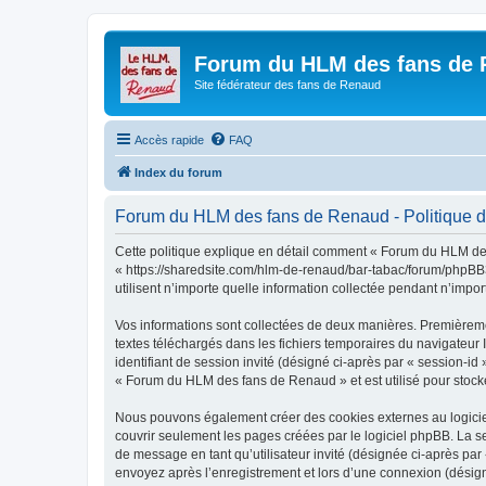
Forum du HLM des fans de
Site fédérateur des fans de Renaud
Accès rapide
FAQ
Index du forum
Forum du HLM des fans de Renaud - Politique de
Cette politique explique en détail comment « Forum du HLM des
« https://sharedsite.com/hlm-de-renaud/bar-tabac/forum/phpBB3
utilisent n’importe quelle information collectée pendant n’import
Vos informations sont collectées de deux manières. Premièreme
textes téléchargés dans les fichiers temporaires du navigateur I
identifiant de session invité (désigné ci-après par « session-i
« Forum du HLM des fans de Renaud » et est utilisé pour stocker
Nous pouvons également créer des cookies externes au logicie
couvrir seulement les pages créées par le logiciel phpBB. La se
de message en tant qu’utilisateur invité (désignée ci-après pa
envoyez après l’enregistrement et lors d’une connexion (désig