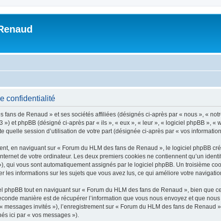
 Renaud
 confidentialité
 fans de Renaud » et ses sociétés affiliées (désignés ci-après par « nous », « no
 ») et phpBB (désigné ci-après par « ils », « eux », « leur », « logiciel phpBB »,
e quelle session d’utilisation de votre part (désignée ci-après par « vos information
nt, en naviguant sur « Forum du HLM des fans de Renaud », le logiciel phpBB créer
nternet de votre ordinateur. Les deux premiers cookies ne contiennent qu’un identifia
d »), qui vous sont automatiquement assignés par le logiciel phpBB. Un troisième co
 les informations sur les sujets que vous avez lus, ce qui améliore votre navigation
l phpBB tout en naviguant sur « Forum du HLM des fans de Renaud », bien que ceu
conde manière est de récupérer l’information que vous nous envoyez et que nous coll
r « messages invités »), l’enregistrement sur « Forum du HLM des fans de Renaud »
nés ici par « vos messages »).