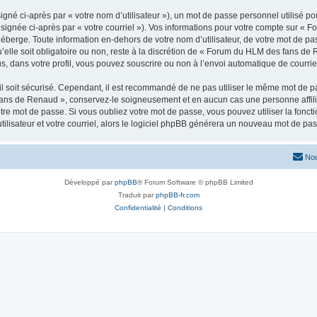
gné ci-après par « votre nom d’utilisateur »), un mot de passe personnel utilisé po
ésignée ci-après par « votre courriel »). Vos informations pour votre compte sur «
éberge. Toute information en-dehors de votre nom d’utilisateur, de votre mot de p
elle soit obligatoire ou non, reste à la discrétion de « Forum du HLM des fans de 
, dans votre profil, vous pouvez souscrire ou non à l’envoi automatique de courriel
l soit sécurisé. Cependant, il est recommandé de ne pas utiliser le même mot de pas
fans de Renaud », conservez-le soigneusement et en aucun cas une personne aff
e mot de passe. Si vous oubliez votre mot de passe, vous pouvez utiliser la fonctio
lisateur et votre courriel, alors le logiciel phpBB générera un nouveau mot de pa
Nou
Développé par
phpBB
® Forum Software © phpBB Limited
Traduit par
phpBB-fr.com
Confidentialité
|
Conditions