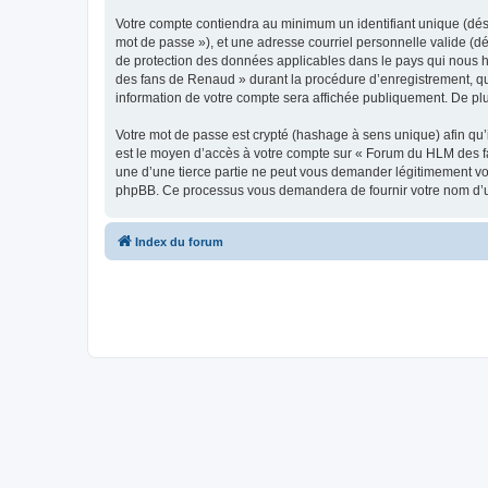
Votre compte contiendra au minimum un identifiant unique (dési
mot de passe »), et une adresse courriel personnelle valide (d
de protection des données applicables dans le pays qui nous h
des fans de Renaud » durant la procédure d’enregistrement, qu’
information de votre compte sera affichée publiquement. De plus
Votre mot de passe est crypté (hashage à sens unique) afin qu’i
est le moyen d’accès à votre compte sur « Forum du HLM des 
une d’une tierce partie ne peut vous demander légitimement votr
phpBB. Ce processus vous demandera de fournir votre nom d’uti
Index du forum