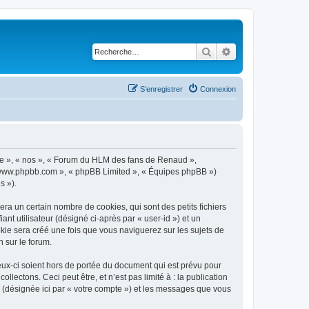
Rechercher
Recherche avancé
S’enregistrer
Connexion
tre », « nos », « Forum du HLM des fans de Renaud »,
 « www.phpbb.com », « phpBB Limited », « Équipes phpBB »)
s »).
a un certain nombre de cookies, qui sont des petits fichiers
nt utilisateur (désigné ci-après par « user-id ») et un
okie sera créé une fois que vous naviguerez sur les sujets de
 sur le forum.
x-ci soient hors de portée du document qui est prévu pour
ectons. Ceci peut être, et n’est pas limité à : la publication
 (désignée ici par « votre compte ») et les messages que vous