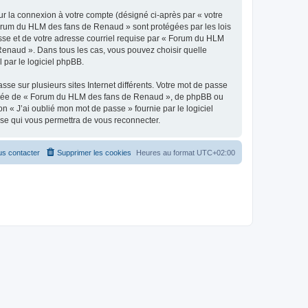
ur la connexion à votre compte (désigné ci-après par « votre
 Forum du HLM des fans de Renaud » sont protégées par les lois
asse et de votre adresse courriel requise par « Forum du HLM
Renaud ». Dans tous les cas, vous pouvez choisir quelle
 par le logiciel phpBB.
se sur plusieurs sites Internet différents. Votre mot de passe
iliée de « Forum du HLM des fans de Renaud », de phpBB ou
n « J’ai oublié mon mot de passe » fournie par le logiciel
sse qui vous permettra de vous reconnecter.
s contacter
Supprimer les cookies
Heures au format
UTC+02:00