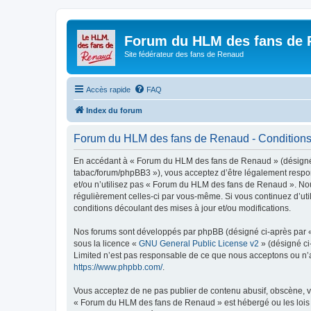
Forum du HLM des fans de
Site fédérateur des fans de Renaud
Accès rapide
FAQ
Index du forum
Forum du HLM des fans de Renaud - Conditions d
En accédant à « Forum du HLM des fans de Renaud » (désigné c
tabac/forum/phpBB3 »), vous acceptez d’être légalement respon
et/ou n’utilisez pas « Forum du HLM des fans de Renaud ». Nous
régulièrement celles-ci par vous-même. Si vous continuez d’u
conditions découlant des mises à jour et/ou modifications.
Nos forums sont développés par phpBB (désigné ci-après par « i
sous la licence «
GNU General Public License v2
» (désigné ci
Limited n’est pas responsable de ce que nous acceptons ou n’
https://www.phpbb.com/
.
Vous acceptez de ne pas publier de contenu abusif, obscène, vu
« Forum du HLM des fans de Renaud » est hébergé ou les lois i