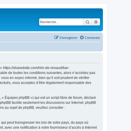
Rechercher
Recherche avancé
S’enregistrer
Connexion
 https://sharedsite.com/hlm-de-renaud/bar-
ble de toutes les conditions suivantes, alors n’accédez pas
ous en soyez informé, bien qu’il soit prudent de vérifier
fectués, vous acceptez d’être légalement responsable des
 « Équipes phpBB ») qui est un script libre de forum, déclaré
l phpBB facilite seulement les discussions sur Internet. phpBB
 au sujet de phpBB, veuillez consulter :
qui peut transgresser les lois de votre pays, du pays où
avec une notification à votre fournisseur d’accès à Internet