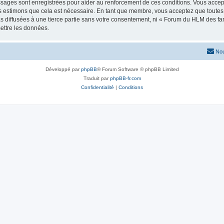
essages sont enregistrées pour aider au renforcement de ces conditions. Vous ac
us estimons que cela est nécessaire. En tant que membre, vous acceptez que toutes
as diffusées à une tierce partie sans votre consentement, ni « Forum du HLM des 
ettre les données.
Nou
Développé par
phpBB
® Forum Software © phpBB Limited
Traduit par
phpBB-fr.com
Confidentialité
|
Conditions