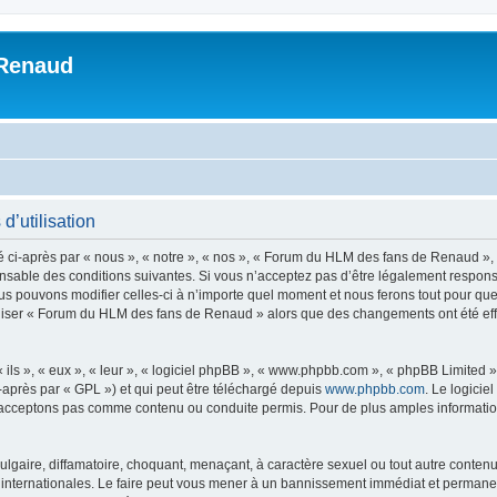
 Renaud
’utilisation
i-après par « nous », « notre », « nos », « Forum du HLM des fans de Renaud », «
sable des conditions suivantes. Si vous n’acceptez pas d’être légalement responsa
 pouvons modifier celles-ci à n’importe quel moment et nous ferons tout pour que v
tiliser « Forum du HLM des fans de Renaud » alors que des changements ont été ef
ls », « eux », « leur », « logiciel phpBB », « www.phpbb.com », « phpBB Limited »,
-après par « GPL ») et qui peut être téléchargé depuis
www.phpbb.com
. Le logicie
acceptons pas comme contenu ou conduite permis. Pour de plus amples informations
lgaire, diffamatoire, choquant, menaçant, à caractère sexuel ou tout autre contenu 
nternationales. Le faire peut vous mener à un bannissement immédiat et permanent, 