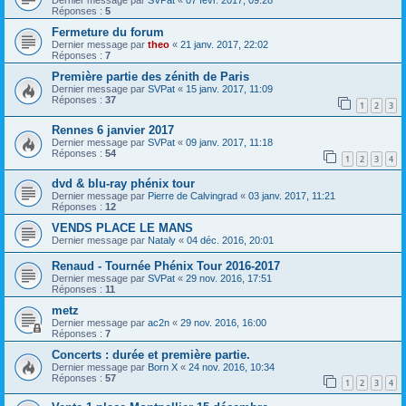
Dernier message par
SVPat
«
07 févr. 2017, 09:28
Réponses :
5
Fermeture du forum
Dernier message par
theo
«
21 janv. 2017, 22:02
Réponses :
7
Première partie des zénith de Paris
Dernier message par
SVPat
«
15 janv. 2017, 11:09
Réponses :
37
1
2
3
Rennes 6 janvier 2017
Dernier message par
SVPat
«
09 janv. 2017, 11:18
Réponses :
54
1
2
3
4
dvd & blu-ray phénix tour
Dernier message par
Pierre de Calvingrad
«
03 janv. 2017, 11:21
Réponses :
12
VENDS PLACE LE MANS
Dernier message par
Nataly
«
04 déc. 2016, 20:01
Renaud - Tournée Phénix Tour 2016-2017
Dernier message par
SVPat
«
29 nov. 2016, 17:51
Réponses :
11
metz
Dernier message par
ac2n
«
29 nov. 2016, 16:00
Réponses :
7
Concerts : durée et première partie.
Dernier message par
Born X
«
24 nov. 2016, 10:34
Réponses :
57
1
2
3
4