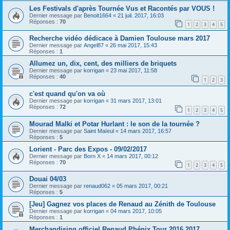
Les Festivals d'après Tournée Vus et Racontés par VOUS !
Dernier message par
Benoit1664
«
21 juil. 2017, 16:03
Réponses :
70
1
2
3
4
5
Recherche vidéo dédicace à Damien Toulouse mars 2017
Dernier message par
Angel87
«
26 mai 2017, 15:43
Réponses :
1
Allumez un, dix, cent, des milliers de briquets
Dernier message par
korrigan
«
23 mai 2017, 11:58
Réponses :
40
1
2
3
c'est quand qu'on va où
Dernier message par
korrigan
«
31 mars 2017, 13:01
Réponses :
72
1
2
3
4
5
Mourad Malki et Potar Hurlant : le son de la tournée ?
Dernier message par
Saint Maïeul
«
14 mars 2017, 16:57
Réponses :
5
Lorient - Parc des Expos - 09/02/2017
Dernier message par
Born X
«
14 mars 2017, 00:12
Réponses :
70
1
2
3
4
5
Douai 04/03
Dernier message par
renaud062
«
05 mars 2017, 00:21
Réponses :
5
[Jeu] Gagnez vos places de Renaud au Zénith de Toulouse
Dernier message par
korrigan
«
04 mars 2017, 10:05
Réponses :
1
Merchandising officiel Renaud Phénix Tour 2016 2017