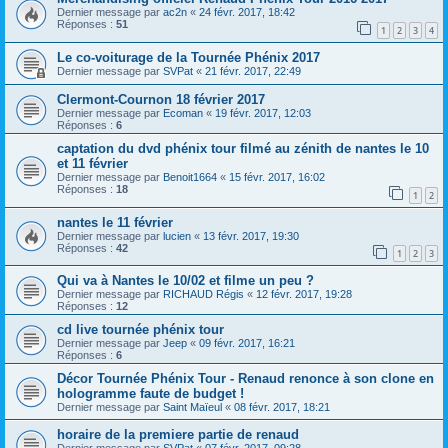
Dernier message par
ac2n
«
24 févr. 2017, 18:42
Réponses :
51
1
2
3
4
Le co-voiturage de la Tournée Phénix 2017
Dernier message par
SVPat
«
21 févr. 2017, 22:49
Clermont-Cournon 18 février 2017
Dernier message par
Ecoman
«
19 févr. 2017, 12:03
Réponses :
6
captation du dvd phénix tour filmé au zénith de nantes le 10
et 11 février
Dernier message par
Benoit1664
«
15 févr. 2017, 16:02
Réponses :
18
1
2
nantes le 11 février
Dernier message par
lucien
«
13 févr. 2017, 19:30
Réponses :
42
1
2
3
Qui va à Nantes le 10/02 et filme un peu ?
Dernier message par
RICHAUD Régis
«
12 févr. 2017, 19:28
Réponses :
12
cd live tournée phénix tour
Dernier message par
Jeep
«
09 févr. 2017, 16:21
Réponses :
6
Décor Tournée Phénix Tour - Renaud renonce à son clone en
hologramme faute de budget !
Dernier message par
Saint Maïeul
«
08 févr. 2017, 18:21
horaire de la premiere partie de renaud