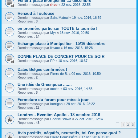
Vente 1 place Montpellier 15 décembre
Dernier message par
theo
«
22 nov. 2016, 22:55
Renaud à Toulouse
Dernier message par
Saint Maïeul
«
19 nov. 2016, 16:59
Réponses :
3
en première partie sur TOUTE la tournée !
Dernier message par
Myr
«
16 nov. 2016, 20:50
Réponses :
14
Echange place à Montpellier - 15/16 décembre
Dernier message par
limace
«
16 nov. 2016, 15:26
DONNE PLACE DE CONCERT POUR CE SOIR
Dernier message par
PP
«
10 nov. 2016, 10:37
Dates Belges confirmées !
Dernier message par
Pierre de B.
«
09 nov. 2016, 10:50
Réponses :
2
Une idée de Greenpuce .......
Dernier message par
cooks
«
03 nov. 2016, 14:56
Réponses :
8
Fermeture du forum pour mise à jour
Dernier message par
korrigan
«
29 oct. 2016, 23:22
Réponses :
11
Londres - Eventim Apollo - 18 octobre 2016
Dernier message par
Charlie Brown
«
27 oct. 2016, 12:37
Réponses :
43
1
2
3
Avis positifs, négatifs, neutratifs, toi t'en pense quoi ?
Dernier message par
Blaise Poulossière
«
17 oct. 2016, 19:01