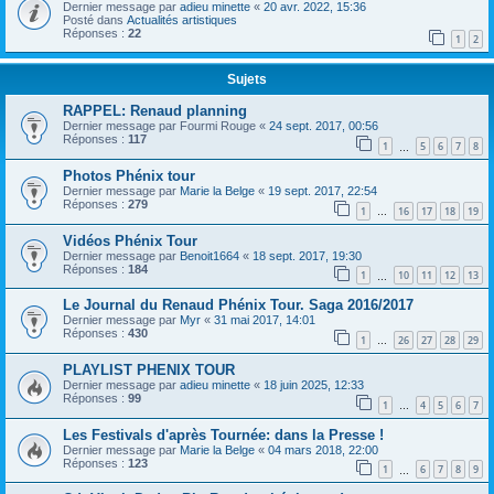
Dernier message par
adieu minette
«
20 avr. 2022, 15:36
Posté dans
Actualités artistiques
Réponses :
22
1
2
Sujets
RAPPEL: Renaud planning
Dernier message par
Fourmi Rouge
«
24 sept. 2017, 00:56
Réponses :
117
1
5
6
7
8
…
Photos Phénix tour
Dernier message par
Marie la Belge
«
19 sept. 2017, 22:54
Réponses :
279
1
16
17
18
19
…
Vidéos Phénix Tour
Dernier message par
Benoit1664
«
18 sept. 2017, 19:30
Réponses :
184
1
10
11
12
13
…
Le Journal du Renaud Phénix Tour. Saga 2016/2017
Dernier message par
Myr
«
31 mai 2017, 14:01
Réponses :
430
1
26
27
28
29
…
PLAYLIST PHENIX TOUR
Dernier message par
adieu minette
«
18 juin 2025, 12:33
Réponses :
99
1
4
5
6
7
…
Les Festivals d'après Tournée: dans la Presse !
Dernier message par
Marie la Belge
«
04 mars 2018, 22:00
Réponses :
123
1
6
7
8
9
…