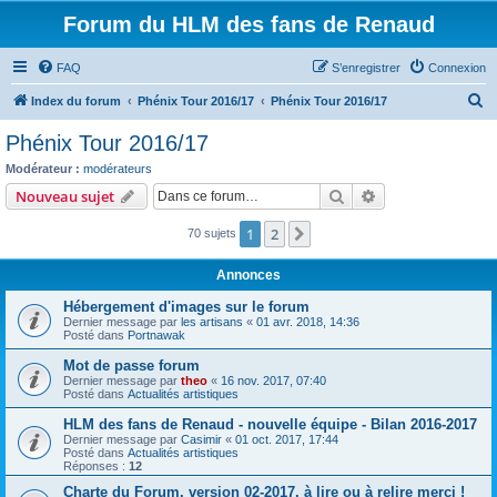
Forum du HLM des fans de Renaud
FAQ
S’enregistrer
Connexion
R
Index du forum
Phénix Tour 2016/17
Phénix Tour 2016/17
e
Phénix Tour 2016/17
c
Modérateur :
modérateurs
h
Rechercher
Recherche avanc
Nouveau sujet
e
1
2
Suivante
70 sujets
r
c
Annonces
h
Hébergement d'images sur le forum
e
Dernier message par
les artisans
«
01 avr. 2018, 14:36
Posté dans
Portnawak
r
Mot de passe forum
Dernier message par
theo
«
16 nov. 2017, 07:40
Posté dans
Actualités artistiques
HLM des fans de Renaud - nouvelle équipe - Bilan 2016-2017
Dernier message par
Casimir
«
01 oct. 2017, 17:44
Posté dans
Actualités artistiques
Réponses :
12
Charte du Forum, version 02-2017, à lire ou à relire merci !